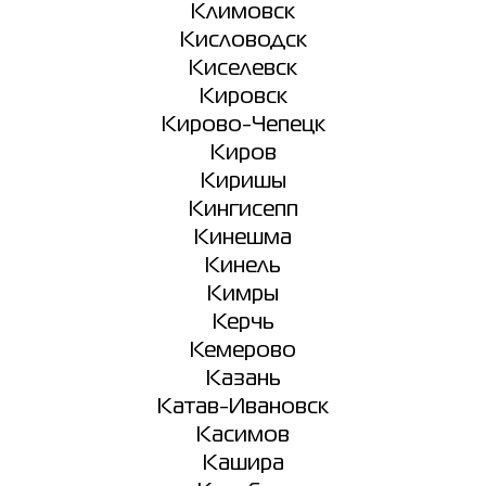
Климовск
Кисловодск
Киселевск
Кировск
Кирово-Чепецк
Киров
Киришы
Кингисепп
Кинешма
Кинель
Кимры
Керчь
Кемерово
Казань
Катав-Ивановск
Касимов
Кашира