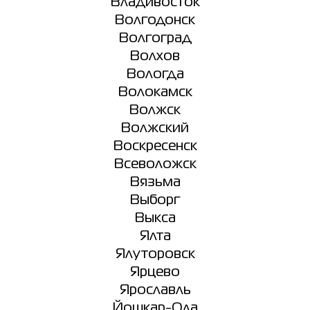
Владивосток
Волгодонск
Волгоград
Волхов
Вологда
Волокамск
Волжск
Волжский
Воскресенск
Всеволожск
Вязьма
Выборг
Выкса
Ялта
Ялуторовск
Ярцево
Ярославль
Йошкар-Ола