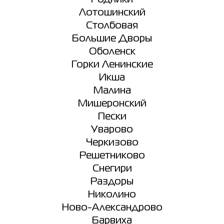
Лотошинский
Столбовая
Большие Дворы
Оболенск
Горки Ленинские
Икша
Малина
Мишеронский
Пески
Уварово
Черкизово
Решетниково
Снегири
Раздоры
Николино
Ново-Александрово
Барвиха