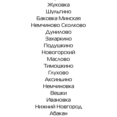
Жуковка
Шульгино
Баковка Минская
Немчиново Сколково
Дунилово
Захаркино
Подушкино
Новогорский
Маслово
Тимошкино
Глухово
Аксиньино
Немчиновка
Вешки
Ивановка
Нижний Новгород
Абакан