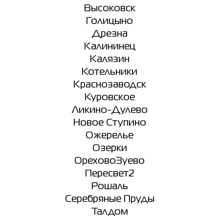
Высоковск
Голицыно
Дрезна
Калининец
Калязин
Котельники
Краснозаводск
Куровское
Ликино-Дулево
Новое Ступино
Ожерелье
Озерки
ОреховоЗуево
Пересвет2
Рошаль
Серебряные Пруды
Талдом