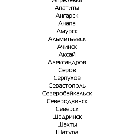
Апрелевка
Апатиты
Ангарск
Анапа
Амурск
Альметьевск
Ачинск
Аксай
Александров
Серов
Серпухов
Севастополь
Северобайкальск
Северодвинск
Северск
Шадринск
Шахты
Шатура