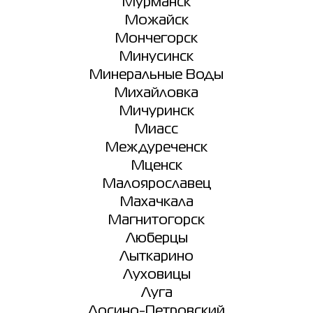
Мурманск
Можайск
Мончегорск
Минусинск
Минеральные Воды
Михайловка
Мичуринск
Миасс
Междуреченск
Мценск
Малоярославец
Махачкала
Магнитогорск
Люберцы
Лыткарино
Луховицы
Луга
Лосино-Петровский