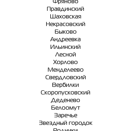
Фряново
Правдинский
Шаховская
Некрасовский
Быково
Андреевка
Ильинский
Лесной
Хорлово
Менделеево
Свердловский
Вербилки
Скоропусковский
Деденево
Белоомут
Заречье
Звездный городок
Родники