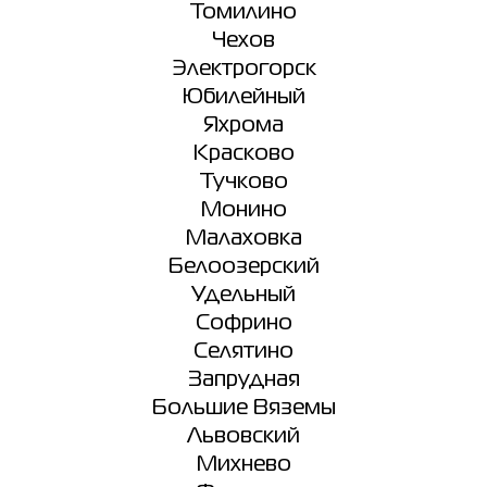
Томилино
Чехов
Электрогорск
Юбилейный
Яхрома
Красково
Тучково
Монино
Малаховка
Белоозерский
Удельный
Софрино
Селятино
Запрудная
Большие Вяземы
Львовский
Михнево