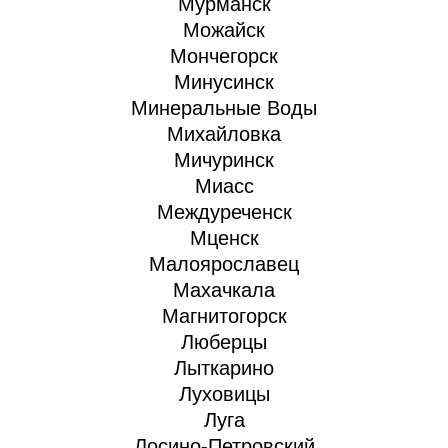
Мурманск
Можайск
Мончегорск
Минусинск
Минеральные Воды
Михайловка
Мичуринск
Миасс
Междуреченск
Мценск
Малоярославец
Махачкала
Магнитогорск
Люберцы
Лыткарино
Луховицы
Луга
Лосино-Петровский