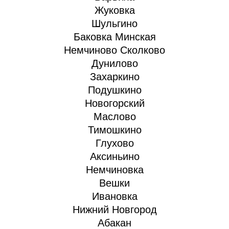
Жуковка
Шульгино
Баковка Минская
Немчиново Сколково
Дунилово
Захаркино
Подушкино
Новогорский
Маслово
Тимошкино
Глухово
Аксиньино
Немчиновка
Вешки
Ивановка
Нижний Новгород
Абакан