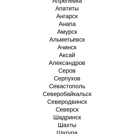
Апрелевка
Апатиты
Ангарск
Анапа
Амурск
Альметьевск
Ачинск
Аксай
Александров
Серов
Серпухов
Севастополь
Северобайкальск
Северодвинск
Северск
Шадринск
Шахты
Шатура