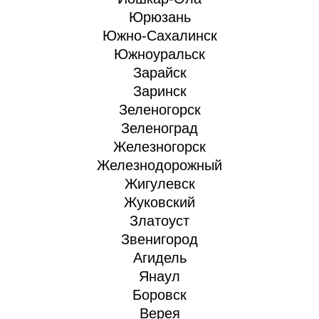
Юрюзань
Южно-Сахалинск
Южноуральск
Зарайск
Заринск
Зеленогорск
Зеленоград
Железногорск
Железнодорожный
Жигулевск
Жуковский
Златоуст
Звенигород
Агидель
Янаул
Боровск
Верея