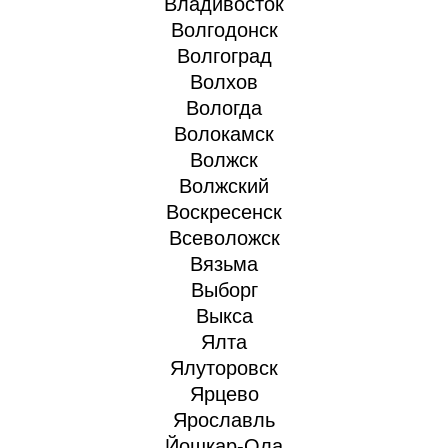
Владивосток
Волгодонск
Волгоград
Волхов
Вологда
Волокамск
Волжск
Волжский
Воскресенск
Всеволожск
Вязьма
Выборг
Выкса
Ялта
Ялуторовск
Ярцево
Ярославль
Йошкар-Ола