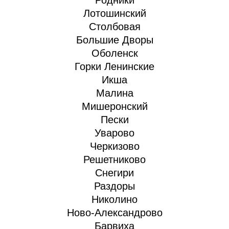
Родники
Лотошинский
Столбовая
Большие Дворы
Оболенск
Горки Ленинские
Икша
Малина
Мишеронский
Пески
Уварово
Черкизово
Решетниково
Снегири
Раздоры
Николино
Ново-Александрово
Барвиха