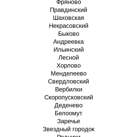
Фряново
Правдинский
Шаховская
Некрасовский
Быково
Андреевка
Ильинский
Лесной
Хорлово
Менделеево
Свердловский
Вербилки
Скоропусковский
Деденево
Белоомут
Заречье
Звездный городок