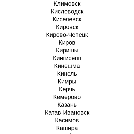
Климовск
Кисловодск
Киселевск
Кировск
Кирово-Чепецк
Киров
Киришы
Кингисепп
Кинешма
Кинель
Кимры
Керчь
Кемерово
Казань
Катав-Ивановск
Касимов
Кашира