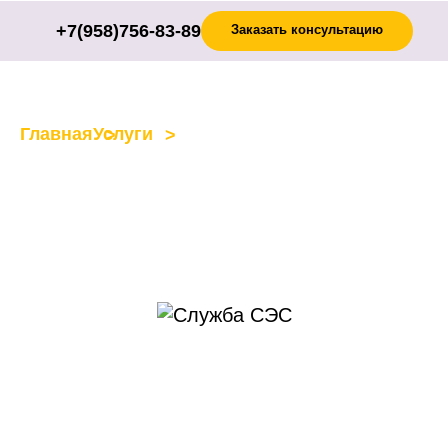
+7(958)756-83-89
Заказать консультацию
Главная
Услуги
Фумигация груза
Фумигация груза в
Челябинске