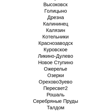
Высоковск
Голицыно
Дрезна
Калининец
Калязин
Котельники
Краснозаводск
Куровское
Ликино-Дулево
Новое Ступино
Ожерелье
Озерки
ОреховоЗуево
Пересвет2
Рошаль
Серебряные Пруды
Талдом