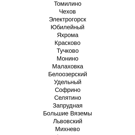
Томилино
Чехов
Электрогорск
Юбилейный
Яхрома
Красково
Тучково
Монино
Малаховка
Белоозерский
Удельный
Софрино
Селятино
Запрудная
Большие Вяземы
Львовский
Михнево