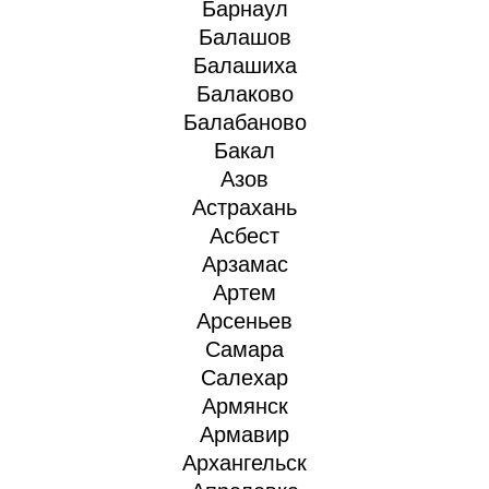
Барнаул
Балашов
Балашиха
Балаково
Балабаново
Бакал
Азов
Астрахань
Асбест
Арзамас
Артем
Арсеньев
Самара
Салехар
Армянск
Армавир
Архангельск