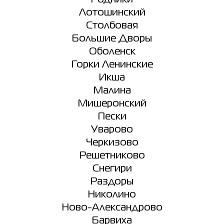
Лотошинский
Столбовая
Большие Дворы
Оболенск
Горки Ленинские
Икша
Малина
Мишеронский
Пески
Уварово
Черкизово
Решетниково
Снегири
Раздоры
Николино
Ново-Александрово
Барвиха