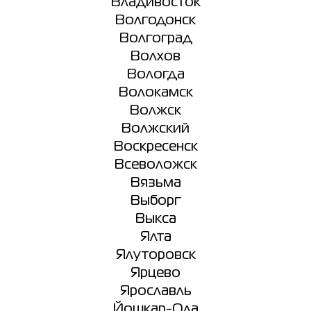
Владивосток
Волгодонск
Волгоград
Волхов
Вологда
Волокамск
Волжск
Волжский
Воскресенск
Всеволожск
Вязьма
Выборг
Выкса
Ялта
Ялуторовск
Ярцево
Ярославль
Йошкар-Ола