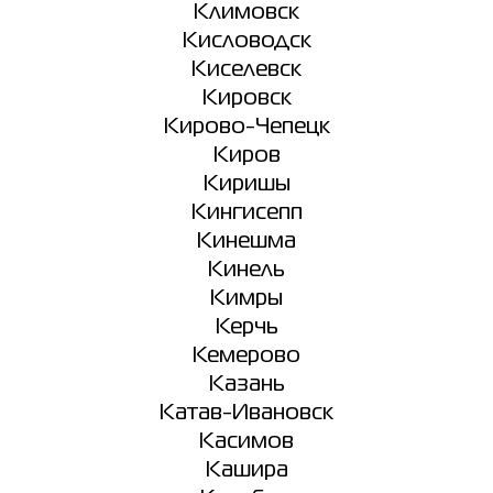
Климовск
Кисловодск
Киселевск
Кировск
Кирово-Чепецк
Киров
Киришы
Кингисепп
Кинешма
Кинель
Кимры
Керчь
Кемерово
Казань
Катав-Ивановск
Касимов
Кашира