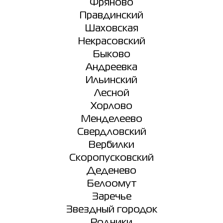
Фряново
Правдинский
Шаховская
Некрасовский
Быково
Андреевка
Ильинский
Лесной
Хорлово
Менделеево
Свердловский
Вербилки
Скоропусковский
Деденево
Белоомут
Заречье
Звездный городок
Родники