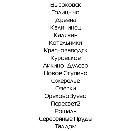
Высоковск
Голицыно
Дрезна
Калининец
Калязин
Котельники
Краснозаводск
Куровское
Ликино-Дулево
Новое Ступино
Ожерелье
Озерки
ОреховоЗуево
Пересвет2
Рошаль
Серебряные Пруды
Талдом