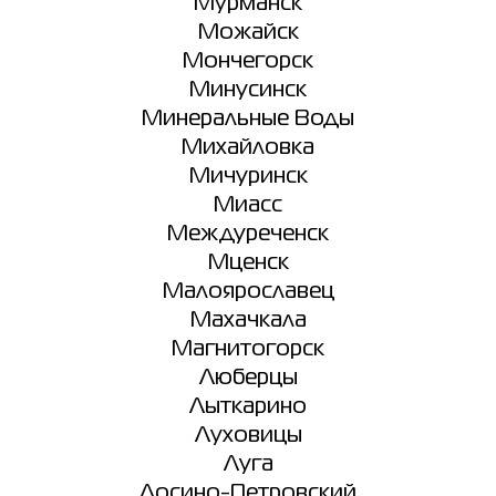
Мурманск
Можайск
Мончегорск
Минусинск
Минеральные Воды
Михайловка
Мичуринск
Миасс
Междуреченск
Мценск
Малоярославец
Махачкала
Магнитогорск
Люберцы
Лыткарино
Луховицы
Луга
Лосино-Петровский