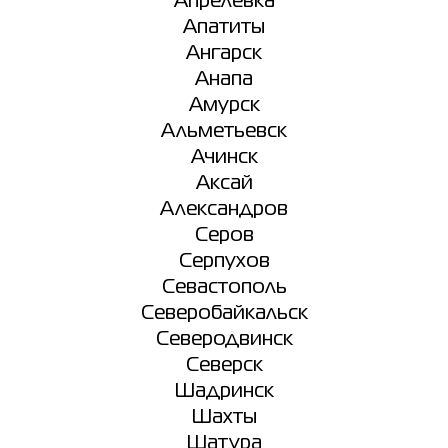
Апрелевка
Апатиты
Ангарск
Анапа
Амурск
Альметьевск
Ачинск
Аксай
Александров
Серов
Серпухов
Севастополь
Северобайкальск
Северодвинск
Северск
Шадринск
Шахты
Шатура