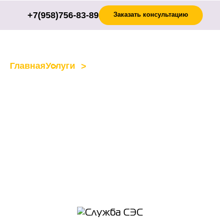
+7(958)756-83-89
Заказать консультацию
Главная
Услуги
Фумигация помещений и
территорий
Фумигация
помещений и
территорий в
Челябинске