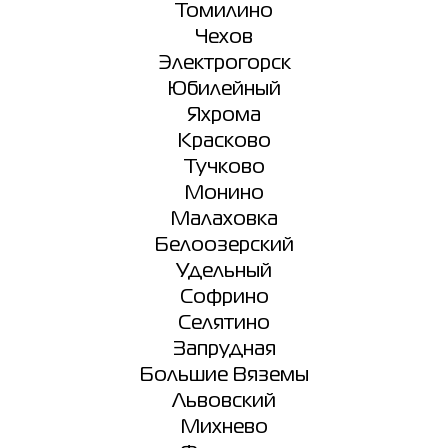
Томилино
Чехов
Электрогорск
Юбилейный
Яхрома
Красково
Тучково
Монино
Малаховка
Белоозерский
Удельный
Софрино
Селятино
Запрудная
Большие Вяземы
Львовский
Михнево