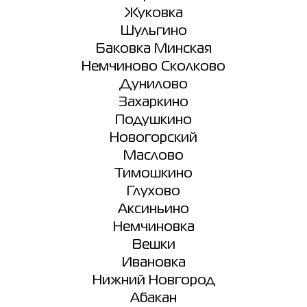
Жуковка
Шульгино
Баковка Минская
Немчиново Сколково
Дунилово
Захаркино
Подушкино
Новогорский
Маслово
Тимошкино
Глухово
Аксиньино
Немчиновка
Вешки
Ивановка
Нижний Новгород
Абакан